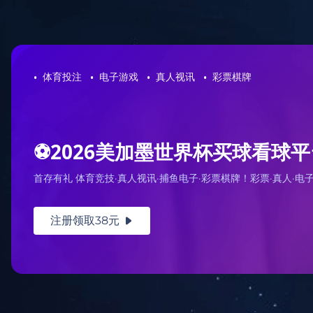
体育热点
体育热点
Our Products