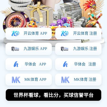
北京网球队更是荣登第十位，这一成就充分展现了团队的
不懈努力和训练成果。本文将从四个方面详细探讨北京网
球队如何再攀高峰，分别包括团队建设、训练体系、赛事
表现以及未来展望。通过这些内容，我们能够更全面地理
解这支队伍的发展历程及其在中国网球界的重要地位。
1、团队建设的成功经验
北京网球队的崛起离不开一支优秀的教练团队。在教练选
拔上，俱乐部注重引入具备丰富经验和专业知识的人才，
他们不仅具备良好的技术能力，更能为球员提供心理辅导
和战术指导。这种多元化的教练结构，使得每位球员都能
在比赛中发挥出自己的最大潜力。
此外，队员之间的默契也是团队建设的重要部分。北京网
球队注重培养队员之间的友谊与合作，通过集体训练和团
体活动加强彼此间的信任感。这种氛围不仅提高了比赛中
的配合度，也增强了团队凝聚力，让每个成员都愿意为共
同目标而努力。