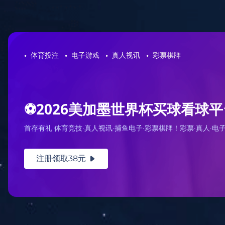
体育明星
全球足