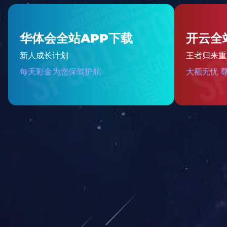
程与成
2025-12-15 23:04:0
足球作为全球最受欢迎
了足球的发展，也为无数
细回顾，分别是他们的
通过这些方面的探讨，
淀。
1、职业
许多传奇球星在各自的
誉为“足球之王”。他在
一荣誉的球员。此外，
另一位不可忽视的人物是
根廷夺冠，并以一己之
一位永远活在人们心中