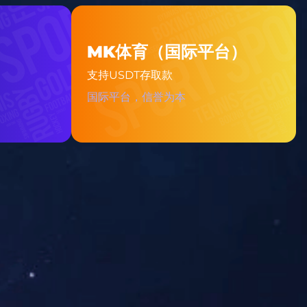
卓越成就，不仅深刻影响
0位传奇足球明星进行详
社会和文化层面的影响。
承载的深厚情感与历史积
进球能力和比赛智慧，被
，是历史上唯一一位获得这
运动。
1986年世界杯上带领阿
术精湛的中场指挥，更是