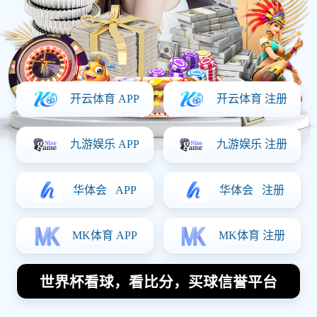
真相与故事，从多个角度剖析他们的经历与挑战。首先，
我们会探讨外界期待与实际表现之间的落差；接着，分析
伤病对职业生涯的影响；然后，讨论心理压力如何困扰这
些球员；最后，总结他们在俱乐部和国家队中的不同表
现，以及这两者之间的矛盾。通过这些方面，我们不仅能
够更全面地理解这些球员，也能体会到作为一名运动员所
面临的种种挑战。
1、期待与现实的落差
在现代足球中，媒体和公众对于年轻球员往往抱有极高的
期望。一些天才少年以惊人的速度崭露头角，被誉为未来
之星。然而，随着时间的推移，这些年轻人的表现却常常
难以匹配初期的期待。例如，有些球员在青少年时期就展
现出非凡才能，但步入职业联赛后，却因为各种原因未能
发挥应有水平。这种期待与现实之间巨大的落差，不仅让
球迷感到失望，也给球员本身带来了沉重负担。
此外，转会费也是一种无形压力。当某位球员以高价转会
至豪门球队时，他承载的不仅是个人梦想，还有来自各方
的关注和批评。比如，一些原本在小球队中表现出色的前